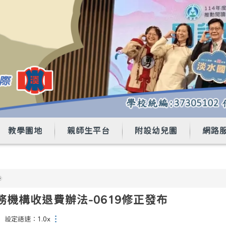
教學園地
親師生平台
附設幼兒園
網路

機構收退費辦法-0619修正發布
…
設定語速：1.0x