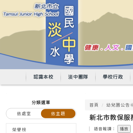
新北市立淡水國民中學
跳
到
主
要
內
容
區
認識本校
淡中團隊
學校行政
:::
:::
分類選單
首頁
幼兒園公告
依處室
依主題
新北市教保服務
語音報讀：
播放
榮譽榜