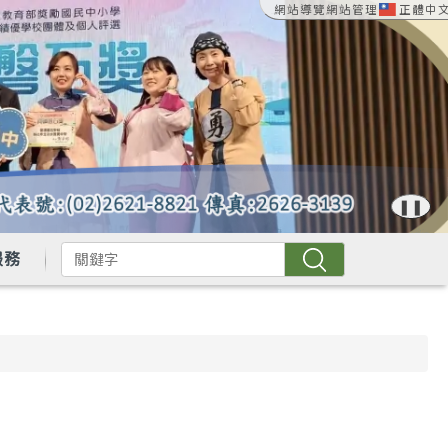
網站導覽
網站管理
正體中
:::
❚❚
服務
搜尋