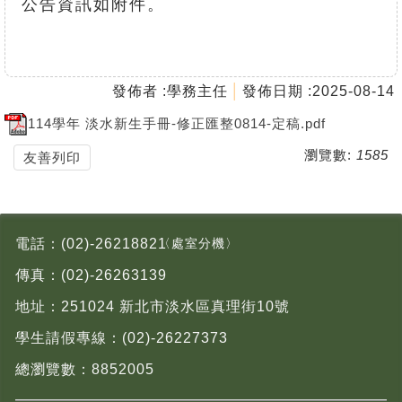
公告資訊如附件。
發佈者 :
學務主任
發佈日期 :
2025-08-14
114學年 淡水新生手冊-修正匯整0814-定稿.pdf
瀏覽數:
1585
友善列印
電話：
(02)-26218821
〈處室分機〉
傳真：
(02)-26263139
地址：
251024 新北市淡水區真理街10號
學生請假專線：
(02)-26227373
總瀏覽數：
8
8
5
2
0
0
5