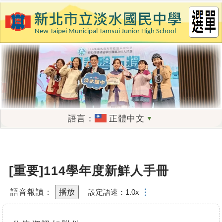
新北市立淡水國民中學
跳
到
主
要
內
容
區
正體中文
▼
:::
[重要]114學年度新鮮人手冊
…
語音報讀：
播放
設定語速：1.0x