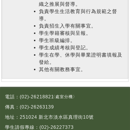
織之推展與督導。
負責學生生活教育與行為規範之督
導。
負責招生入學有關事宜。
學生學籍審核與呈報。
學生班級編排。
學生成績考核與登記。
學生在學、休學與畢業證明書填報及
發給。
其他有關教務事宜。
電話：
(02)-26218821
〈處室分機〉
傳真：
(02)-26263139
地址：
251024 新北市淡水區真理街10號
學生請假專線：
(02)-26227373