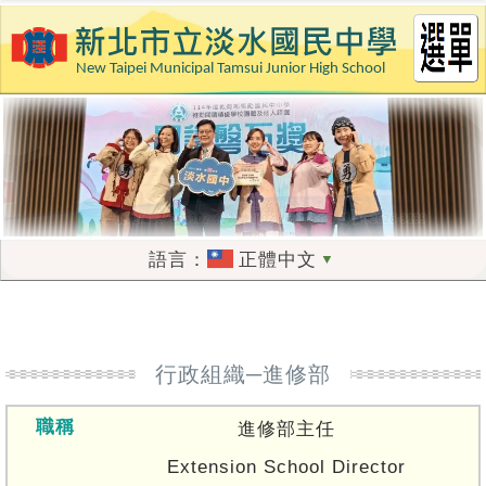
新北市立淡水國民中學
跳
到
主
要
內
容
區
正體中文
▼
:::
行政組織─進修部
進修部主任
Extension School Director